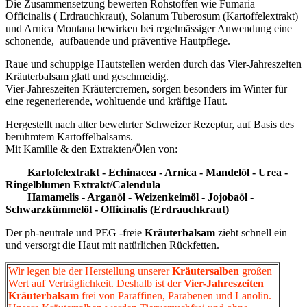
Die Zusammensetzung bewerten Rohstoffen wie Fumaria
Officinalis ( Erdrauchkraut), Solanum Tuberosum (Kartoffelextrakt)
und Arnica Montana bewirken bei regelmässiger Anwendung eine
schonende, aufbauende und präventive Hautpflege.
Raue und schuppige Hautstellen werden durch das Vier-Jahreszeiten
Kräuterbalsam glatt und geschmeidig.
Vier-Jahreszeiten Kräutercremen, sorgen besonders im Winter für
eine regenerierende, wohltuende und kräftige Haut.
Hergestellt nach alter bewehrter Schweizer Rezeptur, auf Basis des
berühmtem Kartoffelbalsams.
Mit Kamille & den Extrakten/Ölen von:
Kartofelextrakt - Echinacea - Arnica - Mandelöl - Urea -
Ringelblumen Extrakt/Calendula
Hamamelis - Arganöl - Weizenkeimöl - Jojobaöl -
Schwarzkümmelöl - Officinalis (Erdrauchkraut)
Der ph-neutrale und PEG -freie
Kräuterbalsam
zieht schnell ein
und versorgt die Haut mit natürlichen Rückfetten.
Wir legen bie der Herstellung unserer
Kräutersalben
großen
Wert auf Verträglichkeit. Deshalb ist der
Vier-Jahreszeiten
Kräuterbalsam
frei von Paraffinen, Parabenen und Lanolin.