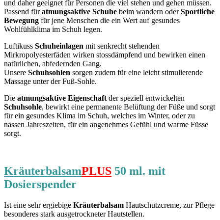
und daher geeignet für Personen die viel stehen und gehen müssen.
Passend für
atmungsaktive Schuhe
beim wandern oder
Sportliche
Bewegung
für jene Menschen die ein Wert auf gesundes
Wohlfühlklima im Schuh legen.
Luftikuss
Schuheinlagen
mit senkrecht stehenden
Mirkropolyesterfäden wirken stossdämpfend und bewirken einen
natürlichen, abfedernden Gang.
Unsere
Schuhsohlen
sorgen zudem für eine leicht stimulierende
Massage unter der Fuß-Sohle.
Die
atmungsaktive Eigenschaft
der speziell entwickelten
Schuhsohle
, bewirkt eine permanente Belüftung der Füße und sorgt
für ein gesundes Klima im Schuh, welches im Winter, oder zu
nassen Jahreszeiten, für ein angenehmes Gefühl und warme Füsse
sorgt.
Kräuterbalsam
PLUS
50 ml. mit
Dosierspender
Ist eine sehr ergiebige
Kräuterbalsam
Hautschutzcreme, zur Pflege
besonderes stark ausgetrockneter Hautstellen.