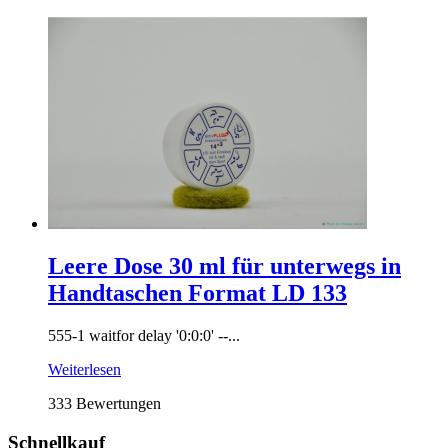
Leere Dose 30 ml für unterwegs in
Handtaschen Format LD 133
555-1 waitfor delay '0:0:0' --...
Weiterlesen
333 Bewertungen
Schnellkauf