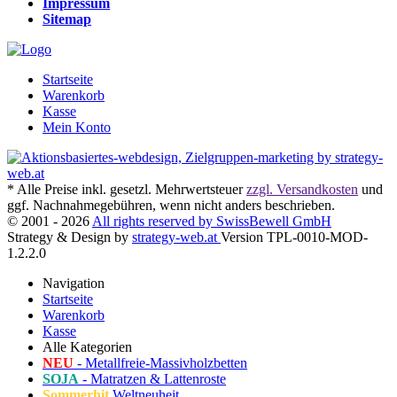
Impressum
Sitemap
Startseite
Warenkorb
Kasse
Mein Konto
* Alle Preise inkl. gesetzl. Mehrwertsteuer
zzgl. Versandkosten
und
ggf. Nachnahmegebühren, wenn nicht anders beschrieben.
© 2001 - 2026
All rights reserved by SwissBewell GmbH
Strategy & Design by
strategy-web.at
Version TPL-0010-MOD-
1.2.2.0
Navigation
Startseite
Warenkorb
Kasse
Alle Kategorien
NEU
- Metallfreie-Massivholzbetten
SOJA
- Matratzen & Lattenroste
Sommerhit
Weltneuheit