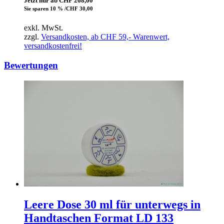
Jetzt nur ab CHF 268,00
Sie sparen 10 % /CHF 30,00
exkl. MwSt.
zzgl.
Versandkosten, ab CHF 59,- Warenwert,
versandkostenfrei!
Bewertungen
Leere Dose 30 ml für unterwegs in
Handtaschen Format LD 133