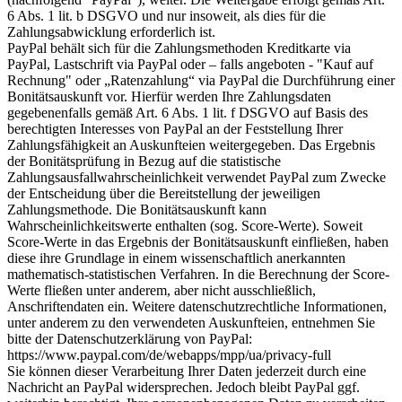
6 Abs. 1 lit. b DSGVO und nur insoweit, als dies für die
Zahlungsabwicklung erforderlich ist.
PayPal behält sich für die Zahlungsmethoden Kreditkarte via
PayPal, Lastschrift via PayPal oder – falls angeboten - "Kauf auf
Rechnung" oder „Ratenzahlung“ via PayPal die Durchführung einer
Bonitätsauskunft vor. Hierfür werden Ihre Zahlungsdaten
gegebenenfalls gemäß Art. 6 Abs. 1 lit. f DSGVO auf Basis des
berechtigten Interesses von PayPal an der Feststellung Ihrer
Zahlungsfähigkeit an Auskunfteien weitergegeben. Das Ergebnis
der Bonitätsprüfung in Bezug auf die statistische
Zahlungsausfallwahrscheinlichkeit verwendet PayPal zum Zwecke
der Entscheidung über die Bereitstellung der jeweiligen
Zahlungsmethode. Die Bonitätsauskunft kann
Wahrscheinlichkeitswerte enthalten (sog. Score-Werte). Soweit
Score-Werte in das Ergebnis der Bonitätsauskunft einfließen, haben
diese ihre Grundlage in einem wissenschaftlich anerkannten
mathematisch-statistischen Verfahren. In die Berechnung der Score-
Werte fließen unter anderem, aber nicht ausschließlich,
Anschriftendaten ein. Weitere datenschutzrechtliche Informationen,
unter anderem zu den verwendeten Auskunfteien, entnehmen Sie
bitte der Datenschutzerklärung von PayPal:
https://www.paypal.com/de/webapps/mpp/ua/privacy-full
Sie können dieser Verarbeitung Ihrer Daten jederzeit durch eine
Nachricht an PayPal widersprechen. Jedoch bleibt PayPal ggf.