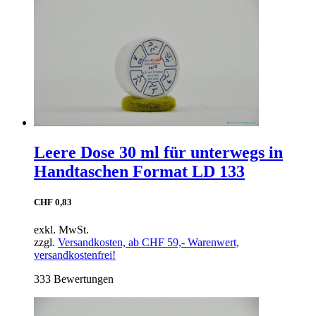
Leere Dose 30 ml für unterwegs in
Handtaschen Format LD 133
CHF 0,83
exkl. MwSt.
zzgl.
Versandkosten, ab CHF 59,- Warenwert,
versandkostenfrei!
333 Bewertungen