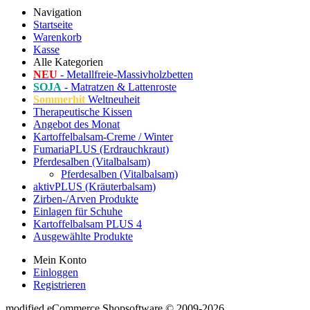
Navigation
Startseite
Warenkorb
Kasse
Alle Kategorien
NEU
- Metallfreie-Massivholzbetten
SOJA
- Matratzen & Lattenroste
Sommerhit
Weltneuheit
Therapeutische Kissen
Angebot des Monat
Kartoffelbalsam-Creme / Winter
FumariaPLUS (Erdrauchkraut)
Pferdesalben (Vitalbalsam)
Pferdesalben (Vitalbalsam)
aktivPLUS (Kräuterbalsam)
Zirben-/Arven Produkte
Einlagen für Schuhe
Kartoffelbalsam PLUS 4
Ausgewählte Produkte
Mein Konto
Einloggen
Registrieren
mod
ified eCommerce Shopsoftware © 2009-2026