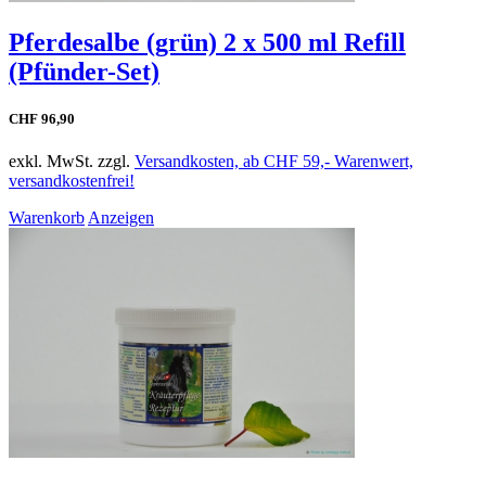
Pferdesalbe (grün) 2 x 500 ml Refill
(Pfünder-Set)
CHF 96,90
exkl. MwSt. zzgl.
Versandkosten, ab CHF 59,- Warenwert,
versandkostenfrei!
Warenkorb
Anzeigen