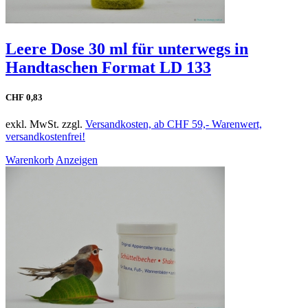
Leere Dose 30 ml für unterwegs in
Handtaschen Format LD 133
CHF 0,83
exkl. MwSt. zzgl.
Versandkosten, ab CHF 59,- Warenwert,
versandkostenfrei!
Warenkorb
Anzeigen